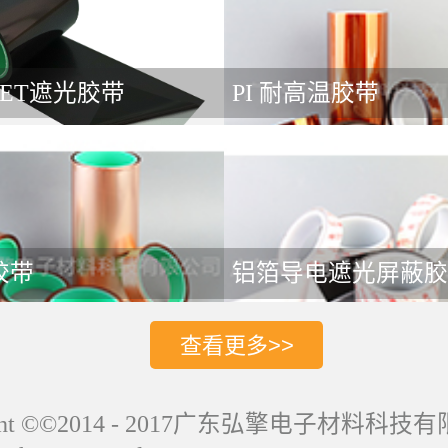
ET遮光胶带
PI 耐高温胶带
胶带
铝箔导电遮光屏蔽
ight ©©2014 - 2017广东弘擎电子材料科技